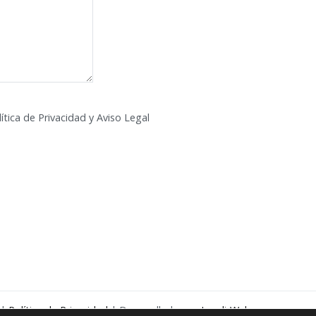
ítica de Privacidad y Aviso Legal
|
Política de Privacidad
| Desarrollado por
LexdirWeb